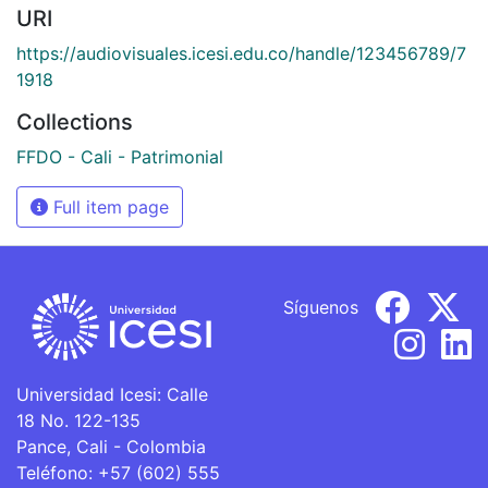
URI
https://audiovisuales.icesi.edu.co/handle/123456789/7
1918
Collections
FFDO - Cali - Patrimonial
Full item page
Síguenos
Universidad Icesi: Calle
18 No. 122-135
Pance, Cali - Colombia
Teléfono: +57 (602) 555