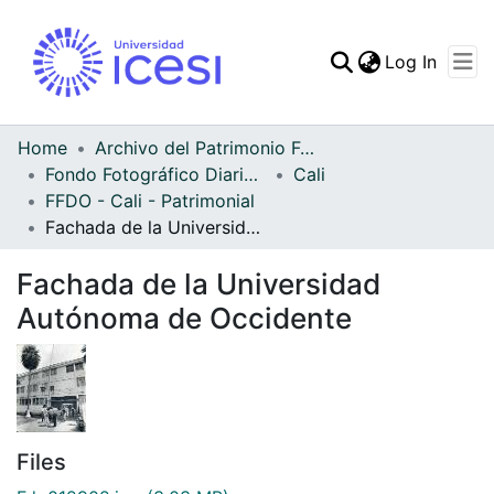
(curren
Log In
Communities & Collec
All of DSpace
Home
Archivo del Patrimonio Fotográfico y Fílmico del Valle del Cauca
Fondo Fotográfico Diario Occidente
Cali
Statistics
FFDO - Cali - Patrimonial
Fachada de la Universidad Autónoma de Occidente
Fachada de la Universidad
Autónoma de Occidente
Files