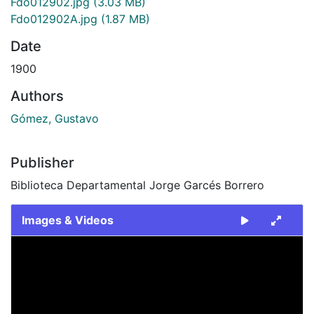
Fdo012902.jpg
(3.03 MB)
Fdo012902A.jpg
(1.87 MB)
Date
1900
Authors
Gómez, Gustavo
Publisher
Biblioteca Departamental Jorge Garcés Borrero
Images & Videos
Slide 1 of 2