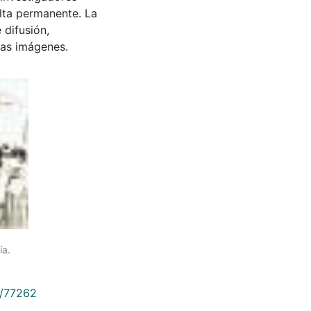
ulta permanente. La
 difusión,
 las imágenes.
ía.
9/77262