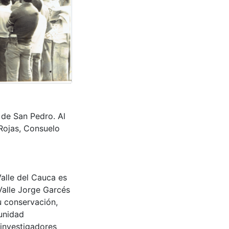
l de San Pedro. Al
Rojas, Consuelo
Valle del Cauca es
Valle Jorge Garcés
u conservación,
munidad
 investigadores