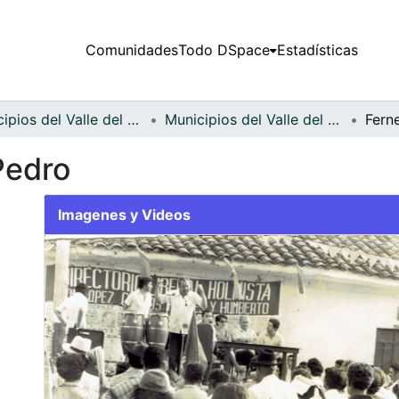
Comunidades
Todo DSpace
Estadísticas
Municipios del Valle del Cauca
Municipios del Valle del Cauca
Fern
Pedro
Imagenes y Videos
Slide 1 of 1
Previous