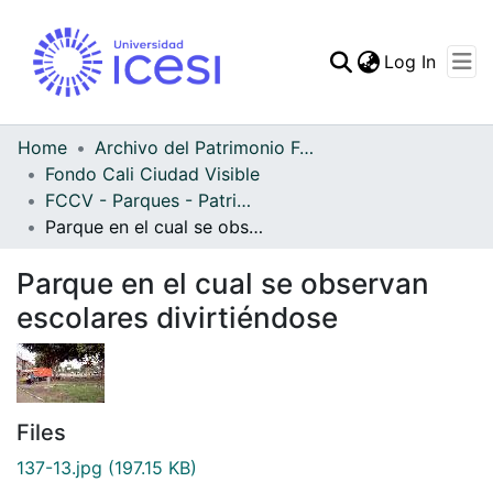
(curren
Log In
Communities & Collec
All of DSpace
Home
Archivo del Patrimonio Fotográfico y Fílmico del Valle del Cauca
Fondo Cali Ciudad Visible
Statistics
FCCV - Parques - Patrimonial
Parque en el cual se observan escolares divirtiéndose
Parque en el cual se observan
escolares divirtiéndose
Files
137-13.jpg
(197.15 KB)