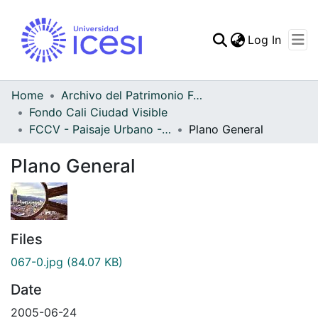
(curren
Log In
Communities & Collec
All of DSpace
Home
Archivo del Patrimonio Fotográfico y Fílmico del Valle del Cauca
Fondo Cali Ciudad Visible
Statistics
FCCV - Paisaje Urbano - Patrimonial
Plano General
Plano General
Files
067-0.jpg
(84.07 KB)
Date
2005-06-24