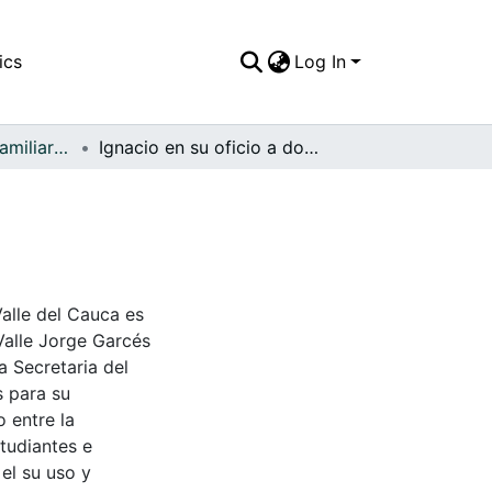
ics
Log In
APFFVC - Fotos Familiares - Patrimonial
Ignacio en su oficio a domicilio
Valle del Cauca es
Valle Jorge Garcés
a Secretaria del
s para su
 entre la
tudiantes e
 el su uso y