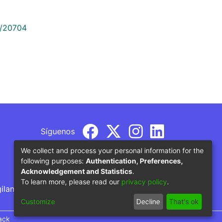
9/20704
Síguenos
We collect and process your personal information for the
following purposes:
Authentication, Preferences,
Acknowledgement and Statistics
.
To learn more, please read our
privacy policy
.
gilancia por parte del Ministerio de Educación
Customize
Decline
That's ok
ack