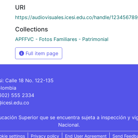
URI
https://audiovisuales.icesi.edu.co/handle/12345678
Collections
APFFVC - Fotos Familiares - Patrimonial
Full item page
si: Calle 18 No. 122-135
olombia
(602) 555 2334
@icesi.edu.co
ucación Superior que se encuentra sujeta a inspección y vi
Nacional.
okie settings
Privacy policy
End User Agreement
Send Feedb