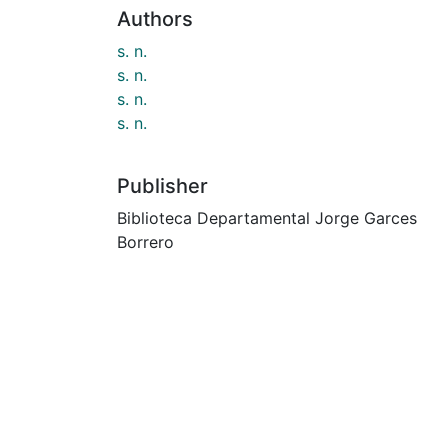
Authors
s. n.
s. n.
s. n.
s. n.
Publisher
Biblioteca Departamental Jorge Garces
Borrero