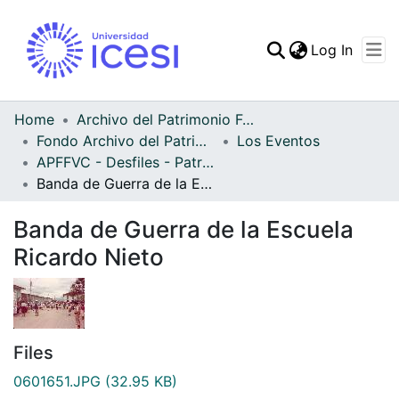
(curren
Log In
Communities & Collec
All of DSpace
Home
Archivo del Patrimonio Fotográfico y Fílmico del Valle del Cauca
Fondo Archivo del Patrimonio Fotográfico y Fílmico del Valle del Cauca
Los Eventos
Statistics
APFFVC - Desfiles - Patrimonial
Banda de Guerra de la Escuela Ricardo Nieto
Banda de Guerra de la Escuela
Ricardo Nieto
Files
0601651.JPG
(32.95 KB)