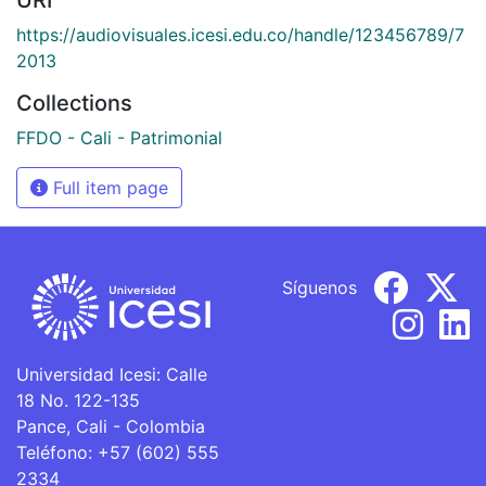
https://audiovisuales.icesi.edu.co/handle/123456789/7
2013
Collections
FFDO - Cali - Patrimonial
Full item page
Síguenos
Universidad Icesi: Calle
18 No. 122-135
Pance, Cali - Colombia
Teléfono: +57 (602) 555
2334