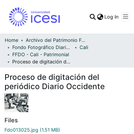
(curren
Log In
Communities & Collec
All of DSpace
Home
Archivo del Patrimonio Fotográfico y Fílmico del Valle del Cauca
Fondo Fotográfico Diario Occidente
Cali
Statistics
FFDO - Cali - Patrimonial
Proceso de digitación del periódico Diario Occidente
Proceso de digitación del
periódico Diario Occidente
Files
Fdo013025.jpg
(1.51 MB)