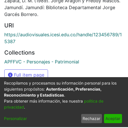
Zapata, D. M. (1989). Jorge Aragón y Freddy Riascos.
Jamundí. Jamundí: Biblioteca Departamental Jorge
Garcés Borrero.
URI
https://audiovisuales.icesi.edu.co/handle/123456789/1
5387
Collections
APFFVC - Personajes - Patrimonial
Full item page
Recopilamos y procesamos su información personal para los
siguientes propósitos:
Autenticación, Preferencias,
Reconocimiento y Estadísticas
.
Síguenos
Para obtener más información, lea nuestra
política de
privacidad
.
Personalizar
Rechazar
Aceptar
Universidad Icesi: Calle