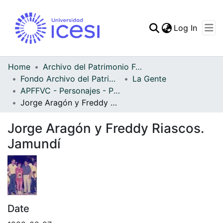
(curren
Log In
Communities & Collec
All of DSpace
Home
Archivo del Patrimonio Fotográfico y Fílmico del Valle del Cauca
Fondo Archivo del Patrimonio Fotográfico y Fílmico del Valle del Cauca
La Gente
Statistics
APFFVC - Personajes - Patrimonial
Jorge Aragón y Freddy Riascos. Jamundí
Jorge Aragón y Freddy Riascos.
Jamundí
Date