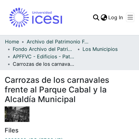
(curren
Log In
Communities & Collec
All of DSpace
Home
Archivo del Patrimonio Fotográfico y Fílmico del Valle del Cauca
Fondo Archivo del Patrimonio Fotográfico y Fílmico del Valle del Cauca
Los Municipios
Statistics
APFFVC - Edificios - Patrimonial
Carrozas de los carnavales frente al Parque Cabal y la Alcaldía Municipal
Carrozas de los carnavales
frente al Parque Cabal y la
Alcaldía Municipal
Files