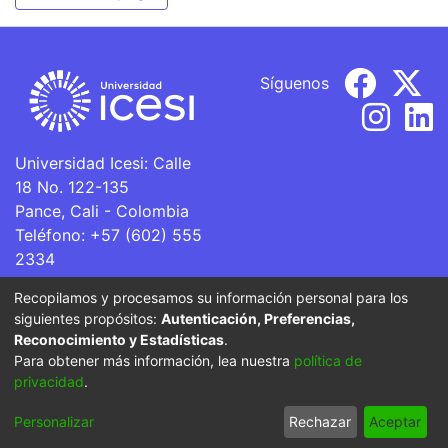
Síguenos
Universidad Icesi: Calle
18 No. 122-135
Pance, Cali - Colombia
Teléfono: +57 (602) 555
2334
ventanillaunica@icesi.edu.co
Recopilamos y procesamos su información personal para los
siguientes propósitos:
Autenticación, Preferencias,
La Universidad Icesi es una Institución de Educación
Reconocimiento y Estadísticas
.
Superior que se encuentra sujeta a inspección y vigilancia
Para obtener más información, lea nuestra
política de
por parte del Ministerio de Educación Nacional.
privacidad
.
Cookie
Privacy
End User
Send
Personalizar
Rechazar
Aceptar
settings
policy
Agreement
Feedback