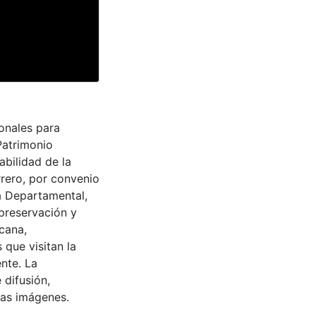
onales para
Patrimonio
abilidad de la
rrero, por convenio
a Departamental,
 preservación y
cana,
 que visitan la
nte. La
 difusión,
 las imágenes.