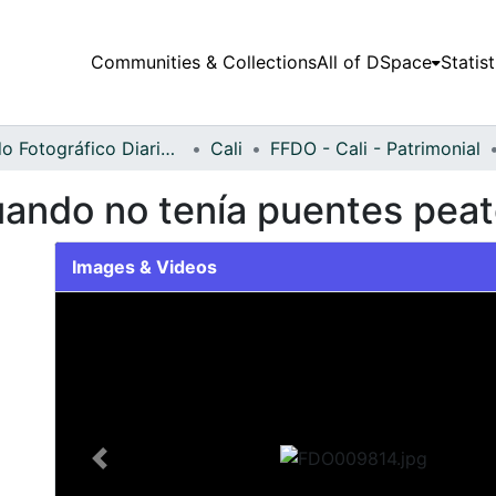
Communities & Collections
All of DSpace
Statist
Fondo Fotográfico Diario Occidente
Cali
FFDO - Cali - Patrimonial
ando no tenía puentes peat
Images & Videos
Slide 1 of 1
Previous