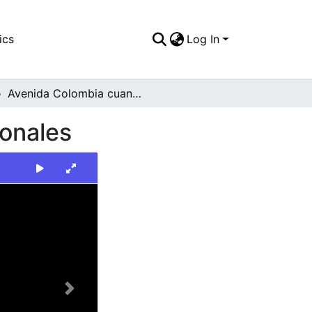
ics
Log In
Avenida Colombia cuando no tenía puentes peatonales
onales
Next