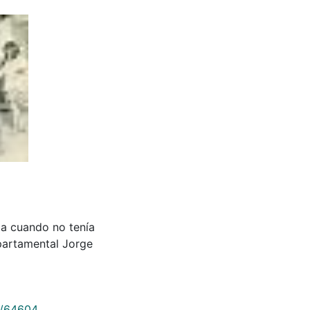
ia cuando no tenía
epartamental Jorge
9/64604