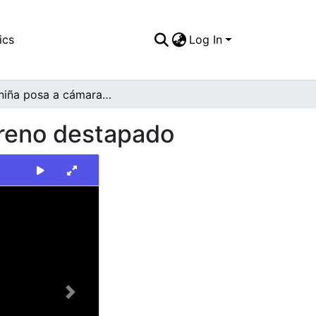
ics
Log In
Una niña posa a cámara al lado de una vía en terreno destapado
rreno destapado
Next