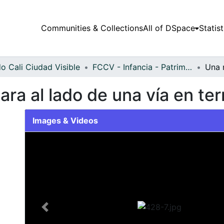
Communities & Collections
All of DSpace
Statist
o Cali Ciudad Visible
FCCV - Infancia - Patrimonial
ra al lado de una vía en te
Images & Videos
Slide 1 of 1
Previous