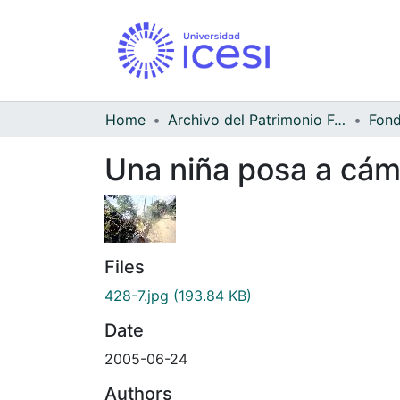
Home
Archivo del Patrimonio Fotográfico y Fílmico del Valle del Cauca
Fond
Una niña posa a cáma
Files
428-7.jpg
(193.84 KB)
Date
2005-06-24
Authors