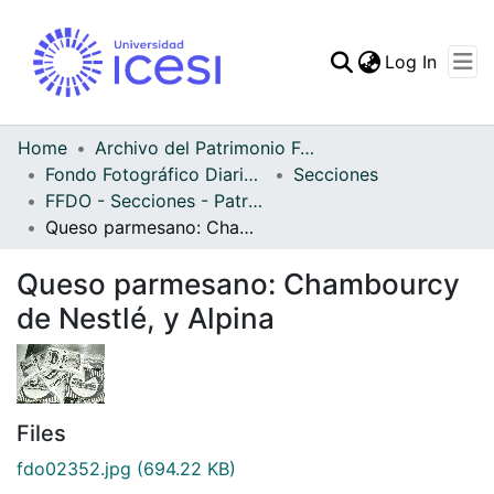
(curren
Log In
Communities & Collec
All of DSpace
Home
Archivo del Patrimonio Fotográfico y Fílmico del Valle del Cauca
Fondo Fotográfico Diario Occidente
Secciones
Statistics
FFDO - Secciones - Patrimonial
Queso parmesano: Chambourcy de Nestlé, y Alpina
Queso parmesano: Chambourcy
de Nestlé, y Alpina
Files
fdo02352.jpg
(694.22 KB)