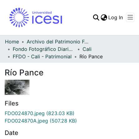
(curren
Log In
Communities & Collec
All of DSpace
Home
Archivo del Patrimonio Fotográfico y Fílmico del Valle del Cauca
Fondo Fotográfico Diario Occidente
Cali
Statistics
FFDO - Cali - Patrimonial
Río Pance
Río Pance
Files
FDO024870.jpeg
(823.03 KB)
FDO024870A.jpeg
(507.28 KB)
Date