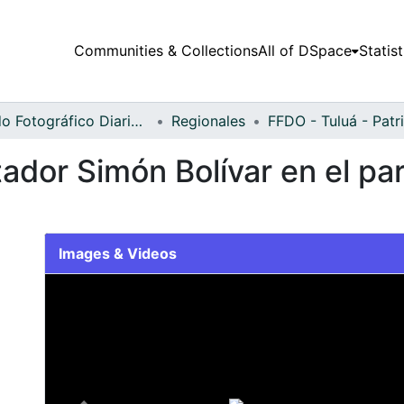
Communities & Collections
All of DSpace
Statist
Fondo Fotográfico Diario Occidente
Regionales
dor Simón Bolívar en el par
Images & Videos
Slide 1 of 1