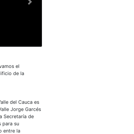
Next
rvamos el
ficio de la
Valle del Cauca es
Valle Jorge Garcés
a Secretaría de
s para su
 entre la