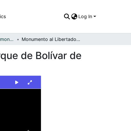
ics
Log In
FFDO - Tuluá - Patrimonial
Monumento al Libertador Simón Bolívar en el parque de Bolívar de Tuluá
que de Bolívar de