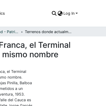
ics
Log In
APFFVC - Ciudad - Patrimonial
Terrenos donde actualmente se localiza la Zona Franca, el Terminal Marítimo, y la Estación Cisneros en el parque del mismo nombre
Franca, el Terminal
el mismo nombre
ca, el Terminal
mismo nombre.
as Pinilla, Balboa
ometidos a un
ventura, 1953.
Valle del Cauca es
Valle Jorge Garcés