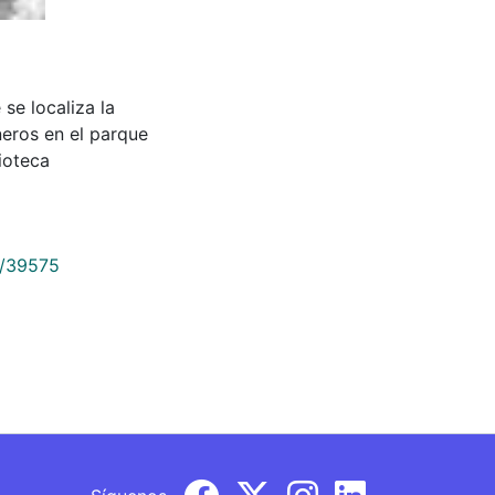
e localiza la
neros en el parque
ioteca
9/39575