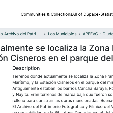
Communities & Collections
All of DSpace
Statist
Fondo Archivo del Patrimonio Fotográfico y Fílmico del Valle del Cauca
Los Municipios
lmente se localiza la Zona 
ión Cisneros en el parque d
Description
Terrenos donde actualmente se localiza la Zona Fran
Marítimo, y la Estación Cisneros en el parque del 
Antiguamente estaban los barrios Cancha Baraya, Roj
y Nayita. Eran terrenos de marea baja que fueron s
relleno para construir las obras mencionadas. Buena
El Archivo del Patrimonio Fotográfico y Fílmico del 
responsabilidad de la Biblioteca Departamental del 