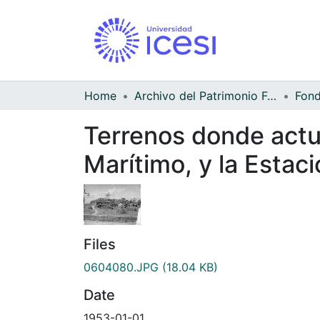
Home
Archivo del Patrimonio Fotográfico y Fílmico del Valle del Cauca
Terrenos donde actua
Marítimo, y la Estac
Files
0604080.JPG
(18.04 KB)
Date
1953-01-01