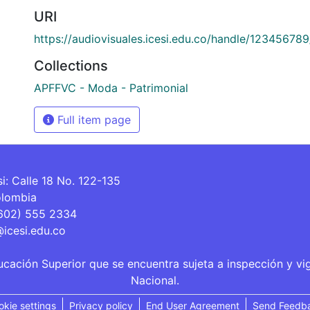
URI
https://audiovisuales.icesi.edu.co/handle/12345678
Collections
APFFVC - Moda - Patrimonial
Full item page
si: Calle 18 No. 122-135
olombia
(602) 555 2334
@icesi.edu.co
ucación Superior que se encuentra sujeta a inspección y vi
Nacional.
okie settings
Privacy policy
End User Agreement
Send Feedb