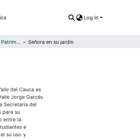
ics
Log In
APFFVC - Moda - Patrimonial
Señora en su jardín
Valle del Cauca es
Valle Jorge Garcés
a Secretaria del
s para su
 entre la
tudiantes e
 el su uso y