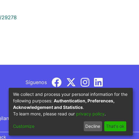
9/29278
Síguenos
We collect and process your personal information for the
following purposes:
Authentication, Preferences,
Acknowledgement and Statistics
.
To learn more, please read our
privacy policy
.
gilancia por parte del Ministerio de Educación
Customize
Decline
That's ok
ack