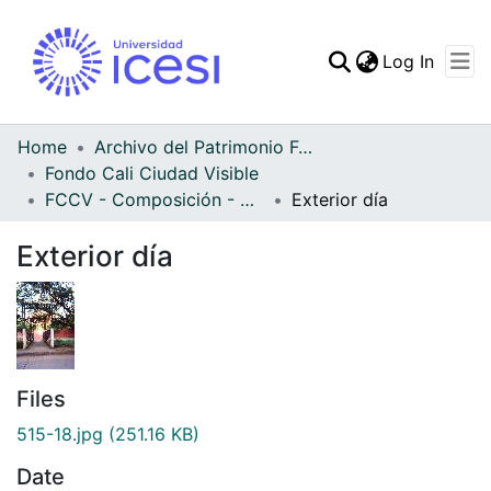
(curren
Log In
Communities & Collec
All of DSpace
Home
Archivo del Patrimonio Fotográfico y Fílmico del Valle del Cauca
Fondo Cali Ciudad Visible
Statistics
FCCV - Composición - Patrimonial
Exterior día
Exterior día
Files
515-18.jpg
(251.16 KB)
Date