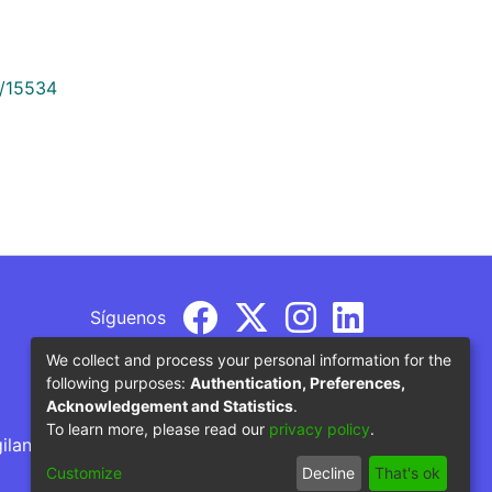
9/15534
Síguenos
We collect and process your personal information for the
following purposes:
Authentication, Preferences,
Acknowledgement and Statistics
.
To learn more, please read our
privacy policy
.
gilancia por parte del Ministerio de Educación
Customize
Decline
That's ok