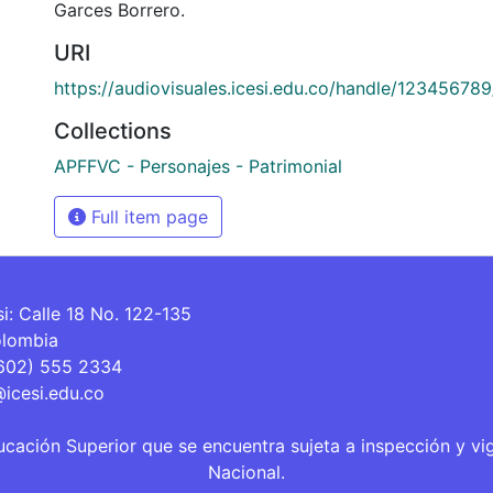
Garces Borrero.
URI
https://audiovisuales.icesi.edu.co/handle/12345678
Collections
APFFVC - Personajes - Patrimonial
Full item page
si: Calle 18 No. 122-135
olombia
(602) 555 2334
@icesi.edu.co
ucación Superior que se encuentra sujeta a inspección y vi
Nacional.