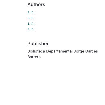
Authors
s. n.
s. n.
s. n.
s. n.
Publisher
Biblioteca Departamental Jorge Garces
Borrero