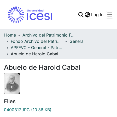
(curren
Log In
Communities & Collec
All of DSpace
Home
Archivo del Patrimonio Fotográfico y Fílmico del Valle del Cauca
Fondo Archivo del Patrimonio Fotográfico y Fílmico del Valle del Cauca
General
Statistics
APFFVC - General - Patrimonial
Abuelo de Harold Cabal
Abuelo de Harold Cabal
Files
0400317.JPG
(10.36 KB)