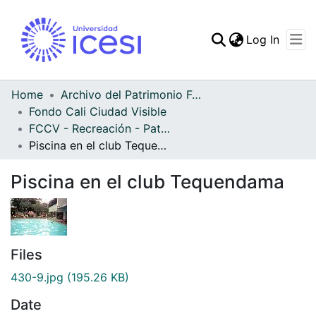
(curren
Log In
Communities & Collec
All of DSpace
Home
Archivo del Patrimonio Fotográfico y Fílmico del Valle del Cauca
Fondo Cali Ciudad Visible
Statistics
FCCV - Recreación - Patrimonial
Piscina en el club Tequendama
Piscina en el club Tequendama
Files
430-9.jpg
(195.26 KB)
Date