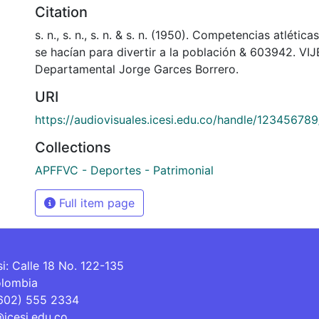
Citation
s. n., s. n., s. n. & s. n. (1950). Competencias atlétic
se hacían para divertir a la población & 603942. VIJ
Departamental Jorge Garces Borrero.
URI
https://audiovisuales.icesi.edu.co/handle/12345678
Collections
APFFVC - Deportes - Patrimonial
Full item page
si: Calle 18 No. 122-135
olombia
(602) 555 2334
@icesi.edu.co