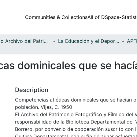
Communities & Collections
All of DSpace
Statist
Fondo Archivo del Patrimonio Fotográfico y Fílmico del Valle del Cauca
La Educación y el Deporte
as dominicales que se hacían
Description
Competencias atléticas dominicales que se hacían par
población. Vijes, C. 1950
El Archivo del Patrimonio Fotográfico y Fílmico del 
responsabilidad de la Biblioteca Departamental del 
Borrero, por convenio de cooperación suscrito con l
Cultura Departamental, con el fin de aunar esfuerzo