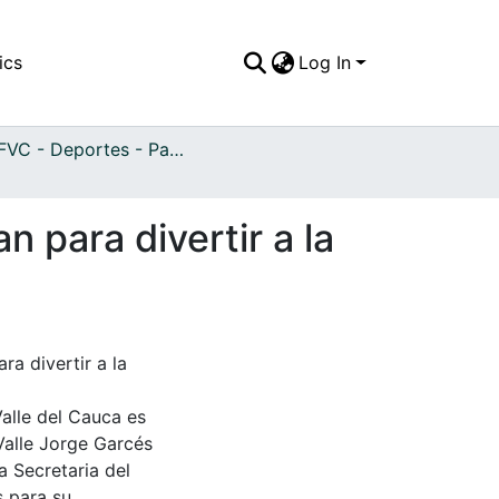
ics
Log In
APFFVC - Deportes - Patrimonial
 para divertir a la
a divertir a la
Valle del Cauca es
Valle Jorge Garcés
a Secretaria del
s para su