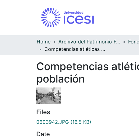
Home
Archivo del Patrimonio Fotográfico y Fílmico del Valle del Cauca
Competencias atléticas dominicales que se hacían para divertir a la población
Competencias atlétic
población
Files
0603942.JPG
(16.5 KB)
Date