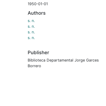
1950-01-01
Authors
s. n.
s. n.
s. n.
s. n.
Publisher
Biblioteca Departamental Jorge Garces
Borrero