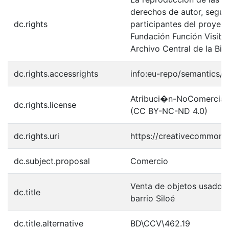
derechos de autor, según
dc.rights
participantes del proyect
Fundación Función Visibl
Archivo Central de la Bib
dc.rights.accessrights
info:eu-repo/semantics/
Atribuci�n-NoComercial-S
dc.rights.license
(CC BY-NC-ND 4.0)
dc.rights.uri
https://creativecommons.
dc.subject.proposal
Comercio
Venta de objetos usados e
dc.title
barrio Siloé
dc.title.alternative
BD\CCV\462.19