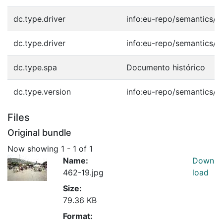
dc.type.driver
info:eu-repo/semantics/o
dc.type.driver
info:eu-repo/semantics/o
dc.type.spa
Documento histórico
dc.type.version
info:eu-repo/semantics/p
Files
Original bundle
Now showing
1 - 1 of 1
Name:
Down
462-19.jpg
load
Size:
79.36 KB
Format: