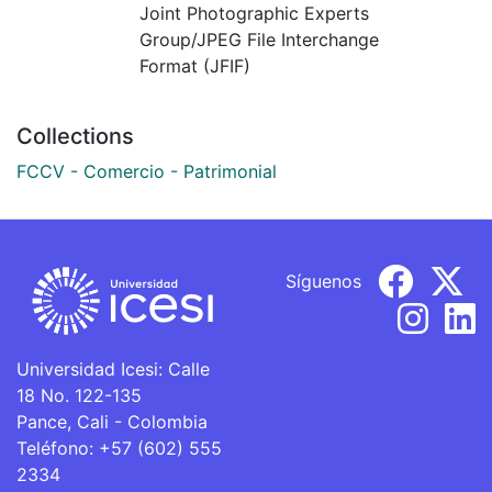
Joint Photographic Experts
Group/JPEG File Interchange
Format (JFIF)
Collections
FCCV - Comercio - Patrimonial
Síguenos
Universidad Icesi: Calle
18 No. 122-135
Pance, Cali - Colombia
Teléfono: +57 (602) 555
2334