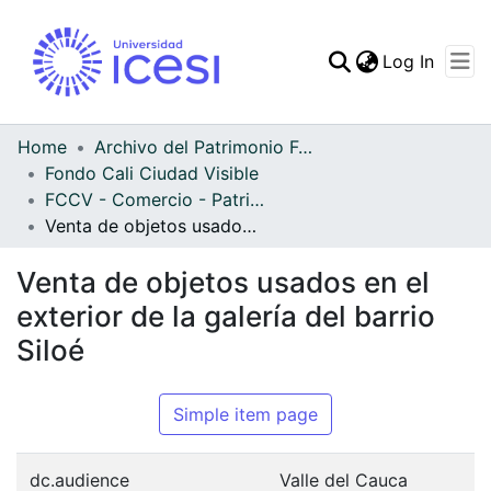
(curren
Log In
Communities & Collec
All of DSpace
Home
Archivo del Patrimonio Fotográfico y Fílmico del Valle del Cauca
Fondo Cali Ciudad Visible
Statistics
FCCV - Comercio - Patrimonial
Venta de objetos usados en el exterior de la galería del barrio Siloé
Venta de objetos usados en el
exterior de la galería del barrio
Siloé
Simple item page
dc.audience
Valle del Cauca