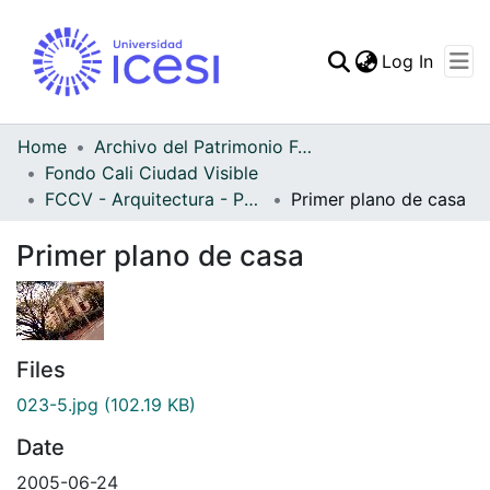
(curren
Log In
Communities & Collec
All of DSpace
Home
Archivo del Patrimonio Fotográfico y Fílmico del Valle del Cauca
Fondo Cali Ciudad Visible
Statistics
FCCV - Arquitectura - Patrimonial
Primer plano de casa
Primer plano de casa
Files
023-5.jpg
(102.19 KB)
Date
2005-06-24