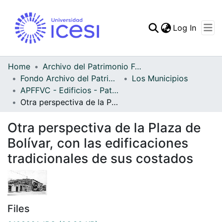
(curren
Log In
Communities & Collec
All of DSpace
Home
Archivo del Patrimonio Fotográfico y Fílmico del Valle del Cauca
Fondo Archivo del Patrimonio Fotográfico y Fílmico del Valle del Cauca
Los Municipios
Statistics
APFFVC - Edificios - Patrimonial
Otra perspectiva de la Plaza de Bolívar, con las edificaciones tradicionales de sus costados
Otra perspectiva de la Plaza de
Bolívar, con las edificaciones
tradicionales de sus costados
Files