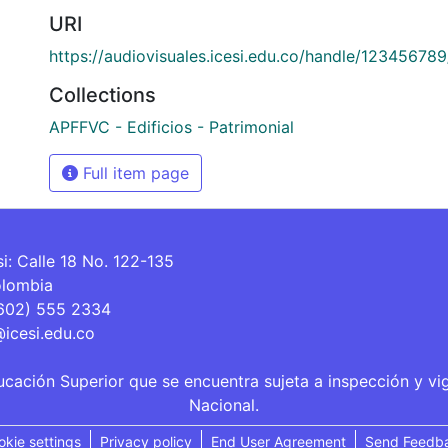
URI
https://audiovisuales.icesi.edu.co/handle/12345678
Collections
APFFVC - Edificios - Patrimonial
Full item page
si: Calle 18 No. 122-135
olombia
(602) 555 2334
@icesi.edu.co
ucación Superior que se encuentra sujeta a inspección y vi
Nacional.
okie settings
Privacy policy
End User Agreement
Send Feedb