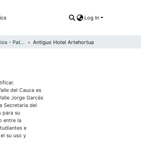
ics
Log In
APFFVC - Edificios - Patrimonial
Antiguo Hotel Artehortua
ificar.
Valle del Cauca es
Valle Jorge Garcés
a Secretaria del
s para su
 entre la
tudiantes e
 el su uso y