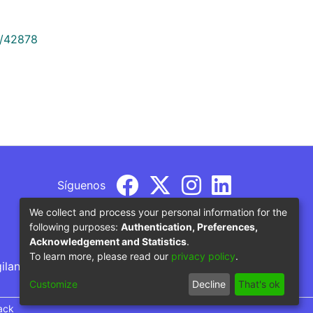
9/42878
Síguenos
We collect and process your personal information for the
following purposes:
Authentication, Preferences,
Acknowledgement and Statistics
.
To learn more, please read our
privacy policy
.
gilancia por parte del Ministerio de Educación
Customize
Decline
That's ok
ack