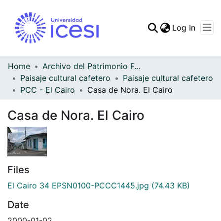
(curren
Log In
Communities & Collec
All of DSpace
Home
Archivo del Patrimonio Fotográfico y Fílmico del Valle del Cauca
Paisaje cultural cafetero
Paisaje cultural cafetero
Statistics
PCC - El Cairo
Casa de Nora. El Cairo
Casa de Nora. El Cairo
Files
El Cairo 34 EPSN0100-PCCC1445.jpg
(74.43 KB)
Date
2000-01-02