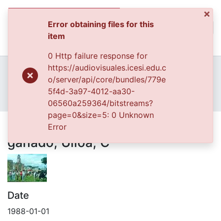
×
Error obtaining files for this
(curren
Log In
item
Communities & Collec
0 Http failure response for
All of DSpace
Home
Archivo del Patrimonio Fotográfico y Fílmico del Valle del Cauca
https://audiovisuales.icesi.edu.c
Fondo Archivo del Patrimonio Fotográfico y Fílmico del Valle del Cauca
Los Eventos
o/server/api/core/bundles/779e
Statistics
APFFVC - Fiestas, Ferias y Carnavales - Patrimonial
5f4d-3a97-4012-aa30-
Parque Principal, Feria de ganado, Ulloa, C
06560a259364/bitstreams?
page=0&size=5: 0 Unknown
Parque Principal, Feria de
Error
ganado, Ulloa, C
Date
1988-01-01