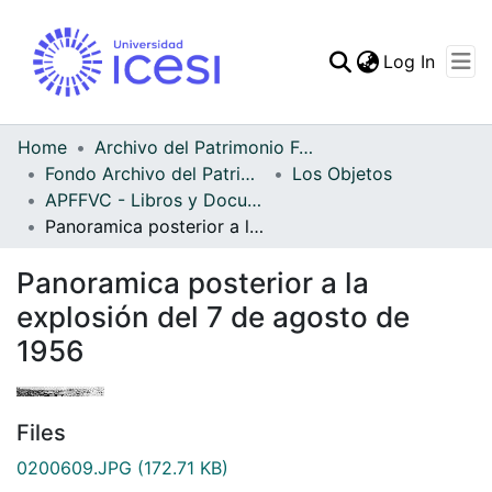
(curren
Log In
Communities & Collec
All of DSpace
Home
Archivo del Patrimonio Fotográfico y Fílmico del Valle del Cauca
Fondo Archivo del Patrimonio Fotográfico y Fílmico del Valle del Cauca
Los Objetos
Statistics
APFFVC - Libros y Documentos - Patrimonial
Panoramica posterior a la explosión del 7 de agosto de 1956
Panoramica posterior a la
explosión del 7 de agosto de
1956
Files
0200609.JPG
(172.71 KB)