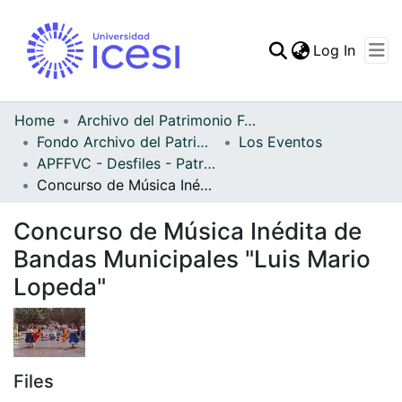
(curren
Log In
Communities & Collec
All of DSpace
Home
Archivo del Patrimonio Fotográfico y Fílmico del Valle del Cauca
Fondo Archivo del Patrimonio Fotográfico y Fílmico del Valle del Cauca
Los Eventos
Statistics
APFFVC - Desfiles - Patrimonial
Concurso de Música Inédita de Bandas Municipales "Luis Mario Lopeda"
Concurso de Música Inédita de
Bandas Municipales "Luis Mario
Lopeda"
Files