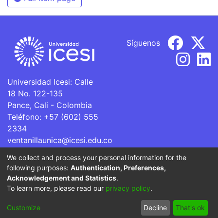
Síguenos
Universidad Icesi: Calle
18 No. 122-135
Pance, Cali - Colombia
Teléfono: +57 (602) 555
2334
ventanillaunica@icesi.edu.co
We collect and process your personal information for the
La Universidad Icesi es una Institución de Educación
following purposes:
Authentication, Preferences,
Superior que se encuentra sujeta a inspección y vigilancia
Acknowledgement and Statistics
.
por parte del Ministerio de Educación Nacional.
To learn more, please read our
privacy policy
.
Cookie
Privacy
End User
Send
Customize
Decline
That's ok
settings
policy
Agreement
Feedback