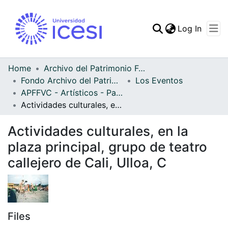
(curren
Log In
Communities & Collec
All of DSpace
Home
Archivo del Patrimonio Fotográfico y Fílmico del Valle del Cauca
Fondo Archivo del Patrimonio Fotográfico y Fílmico del Valle del Cauca
Los Eventos
Statistics
APFFVC - Artísticos - Patrimonial
Actividades culturales, en la plaza principal, grupo de teatro callejero de Cali, Ulloa, C
Actividades culturales, en la
plaza principal, grupo de teatro
callejero de Cali, Ulloa, C
Files