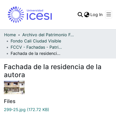
(curren
Log In
Communities & Collec
All of DSpace
Home
Archivo del Patrimonio Fotográfico y Fílmico del Valle del Cauca
Fondo Cali Ciudad Visible
Statistics
FCCV - Fachadas - Patrimonial
Fachada de la residencia de la autora
Fachada de la residencia de la
autora
Files
299-25.jpg
(172.72 KB)