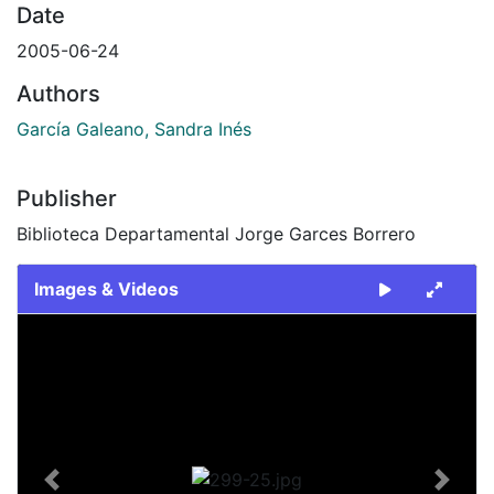
Date
2005-06-24
Authors
García Galeano, Sandra Inés
Publisher
Biblioteca Departamental Jorge Garces Borrero
Images & Videos
Slide 1 of 1
Previous
Next