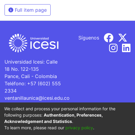
Full item page
Síguenos
Universidad Icesi: Calle
18 No. 122-135
Pance, Cali - Colombia
Teléfono: +57 (602) 555
2334
ventanillaunica@icesi.edu.co
We collect and process your personal information for the
La Universidad Icesi es una Institución de Educación
following purposes:
Authentication, Preferences,
Superior que se encuentra sujeta a inspección y vigilancia
Acknowledgement and Statistics
.
por parte del Ministerio de Educación Nacional.
To learn more, please read our
privacy policy
.