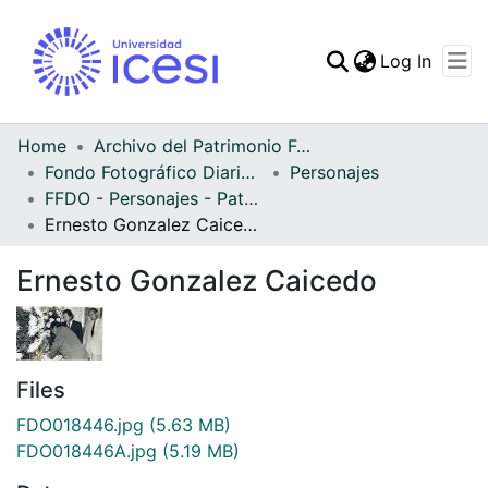
(curren
Log In
Communities & Collec
All of DSpace
Home
Archivo del Patrimonio Fotográfico y Fílmico del Valle del Cauca
Fondo Fotográfico Diario Occidente
Personajes
Statistics
FFDO - Personajes - Patrimonial
Ernesto Gonzalez Caicedo
Ernesto Gonzalez Caicedo
Files
FDO018446.jpg
(5.63 MB)
FDO018446A.jpg
(5.19 MB)