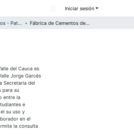
Iniciar sesión
APFFVC - Edificios - Patrimonial
Fábrica de Cementos del Valle, Yumbo
Valle del Cauca es
Valle Jorge Garcés
a Secretaria del
s para su
 entre la
tudiantes e
 el su uso y