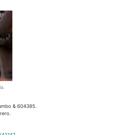
aborador en el
rmite la consulta
ía.
 Yumbo & 604385.
rero.