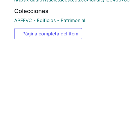
URI
https://audiovisuales.icesi.edu.co/handle/12345678
Colecciones
APFFVC - Edificios - Patrimonial
Página completa del ítem