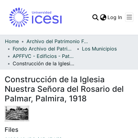
(curren
Log In
Communities & Collec
All of DSpace
Home
Archivo del Patrimonio Fotográfico y Fílmico del Valle del Cauca
Fondo Archivo del Patrimonio Fotográfico y Fílmico del Valle del Cauca
Los Municipios
Statistics
APFFVC - Edificios - Patrimonial
Construcción de la Iglesia Nuestra Señora del Rosario del Palmar, Palmira, 1918
Construcción de la Iglesia
Nuestra Señora del Rosario del
Palmar, Palmira, 1918
Files