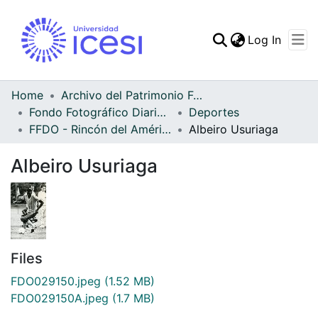
(curren
Log In
Communities & Collec
All of DSpace
Home
Archivo del Patrimonio Fotográfico y Fílmico del Valle del Cauca
Fondo Fotográfico Diario Occidente
Deportes
Statistics
FFDO - Rincón del América - Patrimonial
Albeiro Usuriaga
Albeiro Usuriaga
Files
FDO029150.jpeg
(1.52 MB)
FDO029150A.jpeg
(1.7 MB)