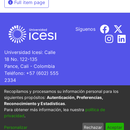
Full item page
Síguenos
Universidad Icesi: Calle
18 No. 122-135
Pance, Cali - Colombia
Teléfono: +57 (602) 555
2334
ventanillaunica@icesi.edu.co
Recopilamos y procesamos su información personal para los
siguientes propósitos:
Autenticación, Preferencias,
La Universidad Icesi es una Institución de Educación
Reconocimiento y Estadísticas
.
Superior que se encuentra sujeta a inspección y vigilancia
Para obtener más información, lea nuestra
política de
por parte del Ministerio de Educación Nacional.
privacidad
.
Cookie
Privacy
End User
Send
Personalizar
Rechazar
Aceptar