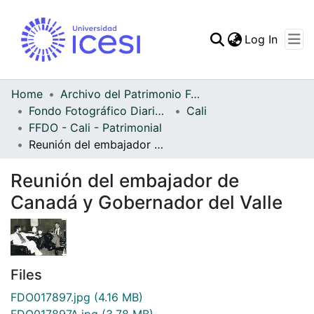
(curren
Log In
Communities & Collec
All of DSpace
Home
Archivo del Patrimonio Fotográfico y Fílmico del Valle del Cauca
Fondo Fotográfico Diario Occidente
Cali
Statistics
FFDO - Cali - Patrimonial
Reunión del embajador de Canadá y Gobernador del Valle
Reunión del embajador de
Canadá y Gobernador del Valle
Files
FDO017897.jpg
(4.16 MB)
FDO017897A.jpg
(3.78 MB)