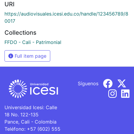
URI
https://audiovisuales.icesi.edu.co/handle/123456789/8
0017
Collections
FFDO - Cali - Patrimonial
Full item page
Síguenos
Universidad Icesi: Calle
18 No. 122-135
Pance, Cali - Colombia
Teléfono: +57 (602) 555