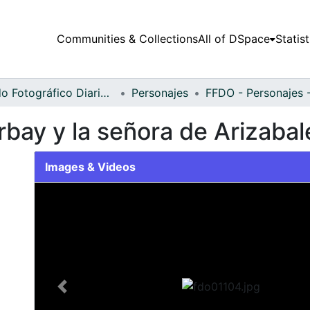
Communities & Collections
All of DSpace
Statist
Fondo Fotográfico Diario Occidente
Personajes
rbay y la señora de Arizabal
Images & Videos
Slide 1 of 1
Previous