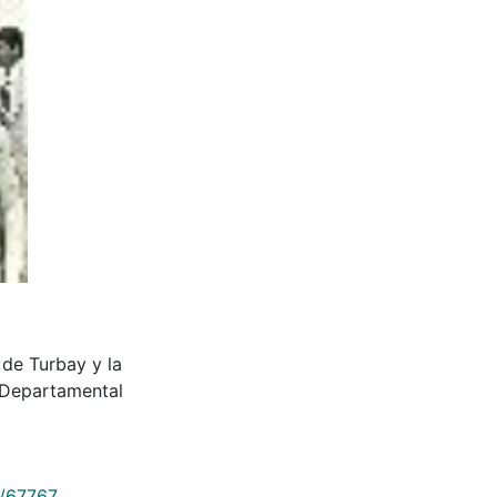
 de Turbay y la
a Departamental
9/67767