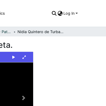
ics
Log In
FFDO - Personajes - Patrimonial
Nidia Quintero de Turbay y la señora de Arizabaleta.
eta.
Next