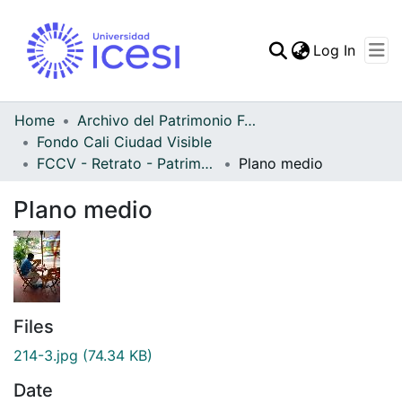
(curren
Log In
Communities & Collec
All of DSpace
Home
Archivo del Patrimonio Fotográfico y Fílmico del Valle del Cauca
Fondo Cali Ciudad Visible
Statistics
FCCV - Retrato - Patrimonial
Plano medio
Plano medio
Files
214-3.jpg
(74.34 KB)
Date