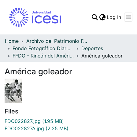
(curren
Log In
Communities & Collec
All of DSpace
Home
Archivo del Patrimonio Fotográfico y Fílmico del Valle del Cauca
Fondo Fotográfico Diario Occidente
Deportes
FFDO - Rincón del América - Patrimonial
América goleador
América goleador
Files
FDO022827.jpg
(1.95 MB)
FDO022827A.jpg
(2.25 MB)