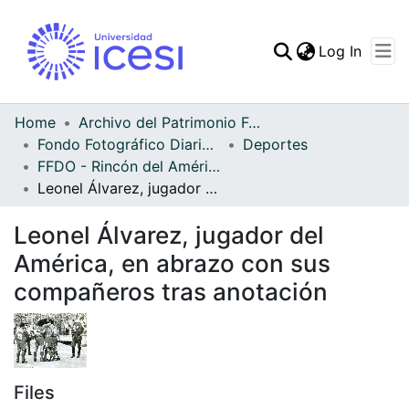
(curren
Log In
Communities & Collec
All of DSpace
Home
Archivo del Patrimonio Fotográfico y Fílmico del Valle del Cauca
Fondo Fotográfico Diario Occidente
Deportes
Statistics
FFDO - Rincón del América - Patrimonial
Leonel Álvarez, jugador del América, en abrazo con sus compañeros tras anotación
Leonel Álvarez, jugador del
América, en abrazo con sus
compañeros tras anotación
Files