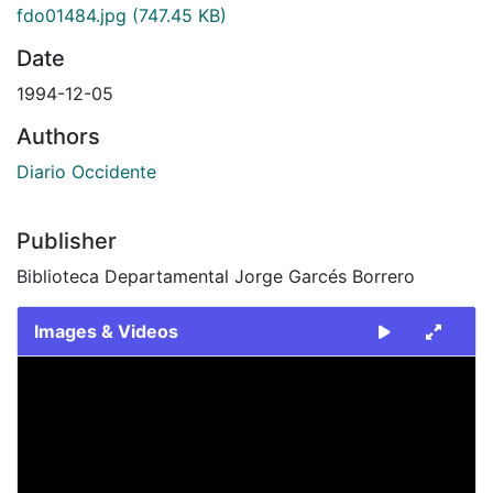
fdo01484.jpg
(747.45 KB)
Date
1994-12-05
Authors
Diario Occidente
Publisher
Biblioteca Departamental Jorge Garcés Borrero
Images & Videos
Slide 1 of 1