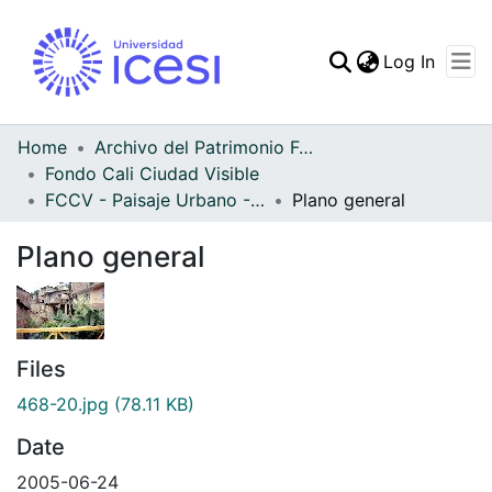
(curren
Log In
Communities & Collec
All of DSpace
Home
Archivo del Patrimonio Fotográfico y Fílmico del Valle del Cauca
Fondo Cali Ciudad Visible
Statistics
FCCV - Paisaje Urbano - Patrimonial
Plano general
Plano general
Files
468-20.jpg
(78.11 KB)
Date
2005-06-24