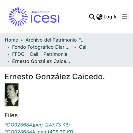
(curren
Log In
Communities & Collec
All of DSpace
Home
Archivo del Patrimonio Fotográfico y Fílmico del Valle del Cauca
Fondo Fotográfico Diario Occidente
Cali
Statistics
FFDO - Cali - Patrimonial
Ernesto González Caicedo.
Ernesto González Caicedo.
Files
FDO028684.jpeg
(247.73 KB)
FDO028684A.jpeg
(405.29 KB)