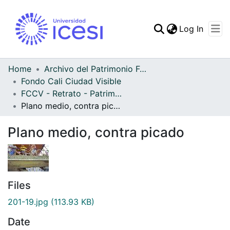
(curren
Log In
Communities & Collec
All of DSpace
Home
Archivo del Patrimonio Fotográfico y Fílmico del Valle del Cauca
Fondo Cali Ciudad Visible
Statistics
FCCV - Retrato - Patrimonial
Plano medio, contra picado
Plano medio, contra picado
Files
201-19.jpg
(113.93 KB)
Date