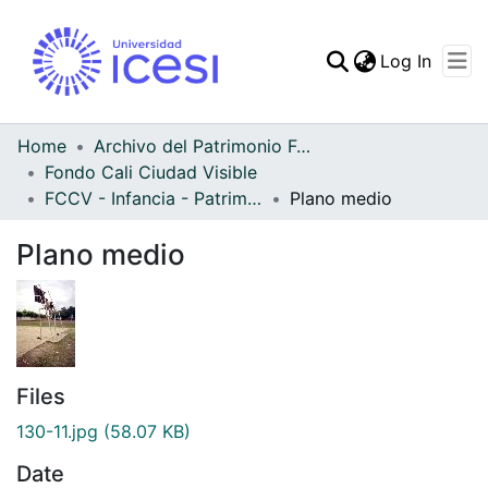
(curren
Log In
Communities & Collec
All of DSpace
Home
Archivo del Patrimonio Fotográfico y Fílmico del Valle del Cauca
Fondo Cali Ciudad Visible
Statistics
FCCV - Infancia - Patrimonial
Plano medio
Plano medio
Files
130-11.jpg
(58.07 KB)
Date