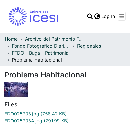
(curren
Log In
Communities & Collec
All of DSpace
Home
Archivo del Patrimonio Fotográfico y Fílmico del Valle del Cauca
Fondo Fotográfico Diario Occidente
Regionales
Statistics
FFDO - Buga - Patrimonial
Problema Habitacional
Problema Habitacional
Files
FDO025703.jpg
(758.42 KB)
FDO025703A.jpg
(791.99 KB)