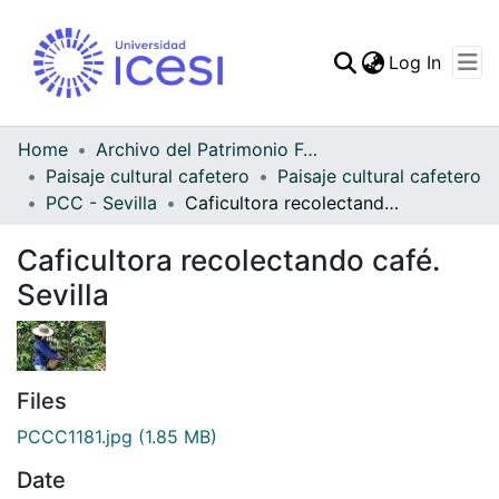
(curren
Log In
Communities & Collec
All of DSpace
Home
Archivo del Patrimonio Fotográfico y Fílmico del Valle del Cauca
Paisaje cultural cafetero
Paisaje cultural cafetero
Statistics
PCC - Sevilla
Caficultora recolectando café. Sevilla
Caficultora recolectando café.
Sevilla
Files
PCCC1181.jpg
(1.85 MB)
Date