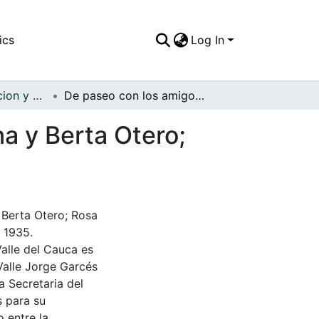
ics
Log In
APFFVC - Recreacion y Paseo - Patrimonial
De paseo con los amigos: hermanas Ligia, Cristina y Berta Otero; Rosa María Bonilla y Hernando Gómez Rocha
na y Berta Otero;
 Berta Otero; Rosa
 1935.
Valle del Cauca es
Valle Jorge Garcés
a Secretaria del
s para su
 entre la