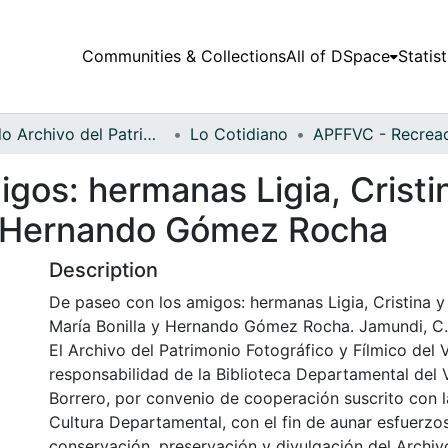
Communities & Collections
All of DSpace
Statist
Fondo Archivo del Patrimonio Fotográfico y Fílmico del Valle del Cauca
Lo Cotidiano
gos: hermanas Ligia, Cristi
 y Hernando Gómez Rocha
Description
De paseo con los amigos: hermanas Ligia, Cristina y
María Bonilla y Hernando Gómez Rocha. Jamundi, C.
El Archivo del Patrimonio Fotográfico y Fílmico del 
responsabilidad de la Biblioteca Departamental del 
Borrero, por convenio de cooperación suscrito con l
Cultura Departamental, con el fin de aunar esfuerzo
conservación, preservación y divulgación del Archivo