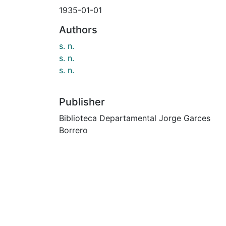
1935-01-01
Authors
s. n.
s. n.
s. n.
Publisher
Biblioteca Departamental Jorge Garces
Borrero