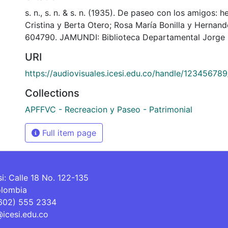
s. n., s. n. & s. n. (1935). De paseo con los amigos: 
Cristina y Berta Otero; Rosa María Bonilla y Herna
604790. JAMUNDI: Biblioteca Departamental Jorge 
URI
https://audiovisuales.icesi.edu.co/handle/12345678
Collections
APFFVC - Recreacion y Paseo - Patrimonial
Full item page
si: Calle 18 No. 122-135
olombia
(602) 555 2334
@icesi.edu.co