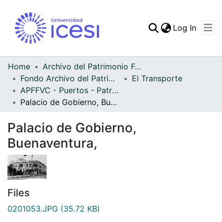
(curren
Log In
Communities & Collec
All of DSpace
Home
Archivo del Patrimonio Fotográfico y Fílmico del Valle del Cauca
Fondo Archivo del Patrimonio Fotográfico y Fílmico del Valle del Cauca
El Transporte
Statistics
APFFVC - Puertos - Patrimonial
Palacio de Gobierno, Buenaventura,
Palacio de Gobierno,
Buenaventura,
Files
0201053.JPG
(35.72 KB)