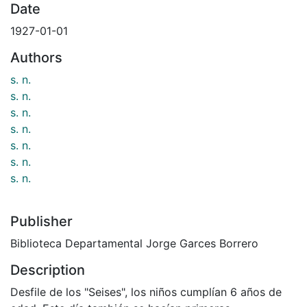
Date
1927-01-01
Authors
s. n.
s. n.
s. n.
s. n.
s. n.
s. n.
s. n.
Publisher
Biblioteca Departamental Jorge Garces Borrero
Description
Desfile de los "Seises", los niños cumplían 6 años de