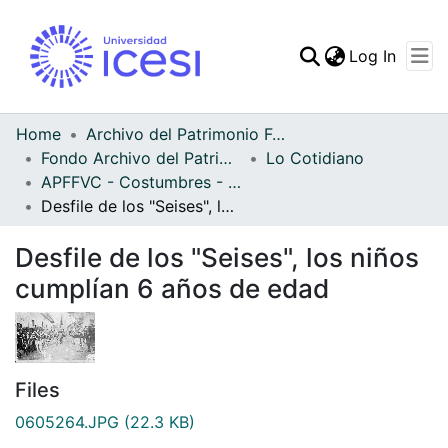
(curren
Log In
Communities & Collec
All of DSpace
Home
Archivo del Patrimonio Fotográfico y Fílmico del Valle del Cauca
Fondo Archivo del Patrimonio Fotográfico y Fílmico del Valle del Cauca
Lo Cotidiano
Statistics
APFFVC - Costumbres - Patrimonial
Desfile de los "Seises", los niños cumplían 6 años de edad
Desfile de los "Seises", los niños
cumplían 6 años de edad
Files
0605264.JPG
(22.3 KB)