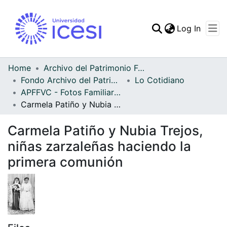
(curren
Log In
Communities & Collec
All of DSpace
Home
Archivo del Patrimonio Fotográfico y Fílmico del Valle del Cauca
Fondo Archivo del Patrimonio Fotográfico y Fílmico del Valle del Cauca
Lo Cotidiano
Statistics
APFFVC - Fotos Familiares - Patrimonial
Carmela Patiño y Nubia Trejos, niñas zarzaleñas haciendo la primera comunión
Carmela Patiño y Nubia Trejos,
niñas zarzaleñas haciendo la
primera comunión